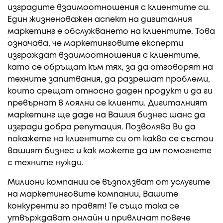
изградите взаимоотношения с клиентите си.
Един жизненоважен аспект на дигиталния
маркетинг е обслужването на клиентите. Това
означава, че маркетинговите експерти
изграждат взаимоотношения с клиентите,
като се обръщат към тях, за да отговорят на
техните запитвания, да разрешат проблеми,
които срещат относно даден продукт и да ги
превърнат в лоялни се клиенти. Дигиталният
маркетинг ще даде на Вашия бизнес шанс да
изгради добра репутация. Позволява Ви да
покажете на клиентите си от какво се състои
вашият бизнес и как можете да им помогнете
с техните нужди.
Милиони компании се възползват от услугите
на маркетинговите компании, Вашите
конкуренти го правят! Те също така се
утвърждават онлайн и привличат повече