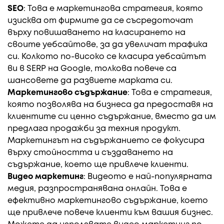
SEO
: Това е маркетингова стратегия, която
изисква от фирмите да се съсредоточат
върху повишаването на класирането на
своите уебсайтове, за да увеличат трафика
си. Колкото по-високо се класира уебсайтът
ви в SERP на Google, толкова повече са
шансовете да развиете марката си.
Маркетингово съдържание
: Това е стратегия,
която позволява на бизнеса да предоставя на
клиентите си ценно съдържание, вместо да им
предлага продажби за техния продукт.
Маркетингът на съдържанието се фокусира
върху стойността и създаването на
съдържание, което ще привлече клиенти.
Видео маркетинг
: Видеото е най-популярната
медия, разпространявана онлайн. Това е
ефективно маркетингово съдържание, което
ще привлече повече клиенти към вашия бизнес.