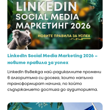
LinkedIn Social Media Marketing 2026 –
новите правила за успех
LinkedIn въвежда най-радикалните промени
в алгоритъма си досега, които напълно
трансформират начина, по който
съдържанието достига до аудиторията.