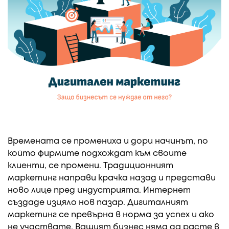
Времената се промениха и дори начинът, по
който фирмите подхождат към своите
клиенти, се промени. Традиционният
маркетинг направи крачка назад и представи
ново лице пред индустрията. Интернет
създаде изцяло нов пазар. Дигиталният
маркетинг се превърна в норма за успех и ако
не участвате, Вашият бизнес няма да расте в